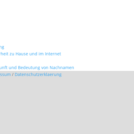
ung
erheit zu Hause und im Internet
kunft und Bedeutung von Nachnamen
essum
/
Datenschutzerklaerung