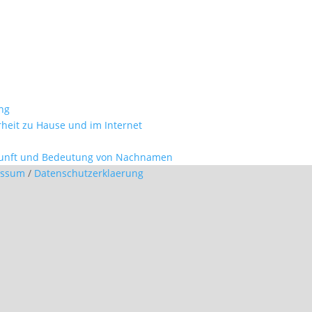
ung
erheit zu Hause und im Internet
kunft und Bedeutung von Nachnamen
essum
/
Datenschutzerklaerung