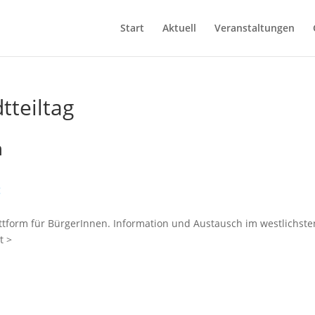
Start
Aktuell
Veranstaltungen
tteiltag
n
g
lattform für BürgerInnen. Information und Austausch im westlichste
t >