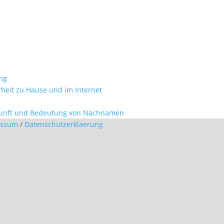
ung
erheit zu Hause und im Internet
kunft und Bedeutung von Nachnamen
essum
/
Datenschutzerklaerung